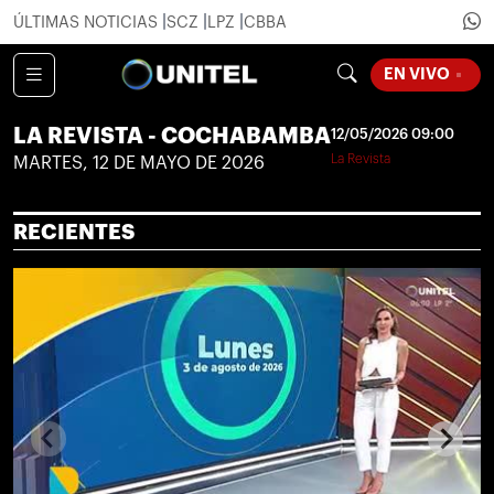
ÚLTIMAS NOTICIAS
SCZ
LPZ
CBBA
LOADING
EN VIVO
LA REVISTA - COCHABAMBA
12/05/2026 09:00
La Revista
MARTES, 12 DE MAYO DE 2026
RECIENTES