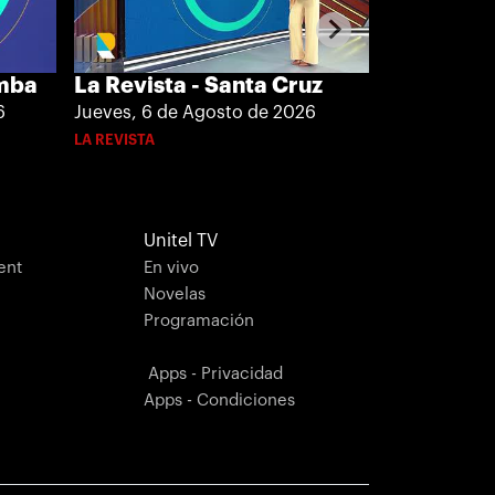
amba
La Revista - Santa Cruz
La Revista
6
Jueves, 6 de Agosto de 2026
Jueves, 6 de
LA REVISTA
LA REVISTA
Unitel TV
ent
En vivo
Novelas
Programación
Apps - Privacidad
Apps - Condiciones