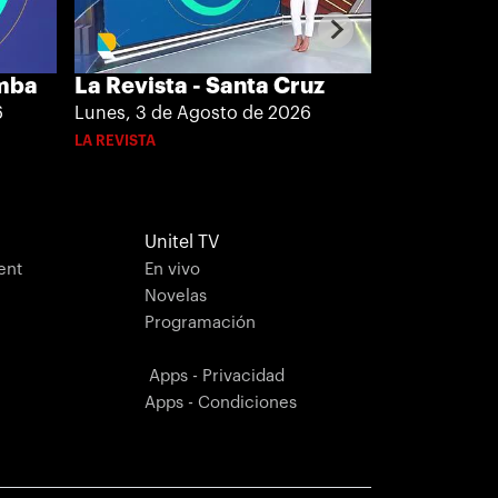
La Revista
amba
La Revista - Santa Cruz
Lunes, 3 de
6
Lunes, 3 de Agosto de 2026
LA REVISTA
LA REVISTA
Unitel TV
ent
En vivo
Novelas
Programación
Apps - Privacidad
Apps - Condiciones