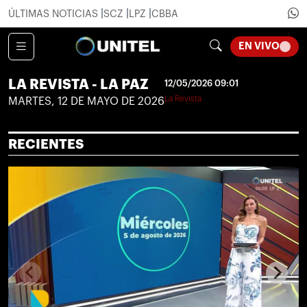
ÚLTIMAS NOTICIAS
SCZ
LPZ
CBBA
LOADI
EN VIVO
LA REVISTA - LA PAZ
12/05/2026 09:01
La Revista
MARTES, 12 DE MAYO DE 2026
RECIENTES