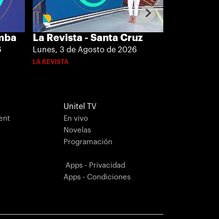
La Revista
amba
La Revista - Santa Cruz
Lunes, 3 de
6
Lunes, 3 de Agosto de 2026
LA REVISTA
LA REVISTA
Unitel TV
ent
En vivo
Novelas
Programación
Apps - Privacidad
Apps - Condiciones