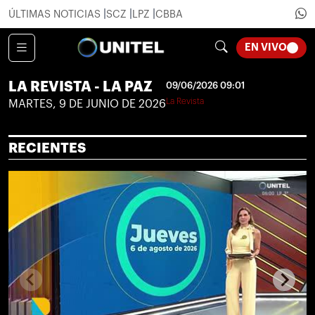
ÚLTIMAS NOTICIAS
SCZ
LPZ
CBBA
LOADI
EN VIVO
LA REVISTA - LA PAZ
09/06/2026 09:01
La Revista
MARTES, 9 DE JUNIO DE 2026
RECIENTES