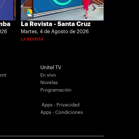
La Revista
amba
La Revista - Santa Cruz
Martes, 4 de
026
Martes, 4 de Agosto de 2026
LA REVISTA
LA REVISTA
Unitel TV
ent
En vivo
Novelas
Programación
Apps - Privacidad
Apps - Condiciones