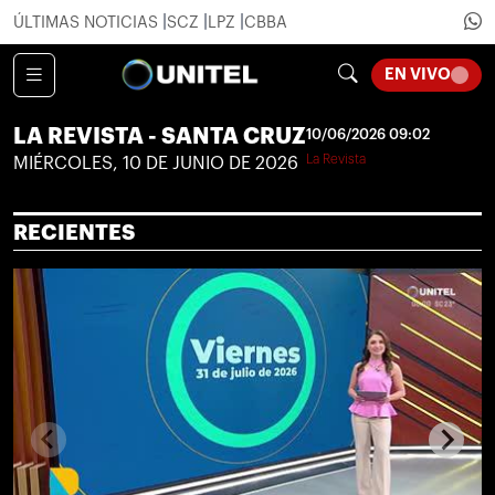
ÚLTIMAS NOTICIAS
SCZ
LPZ
CBBA
LOADI
EN VIVO
LA REVISTA - SANTA CRUZ
10/06/2026 09:02
La Revista
MIÉRCOLES, 10 DE JUNIO DE 2026
RECIENTES