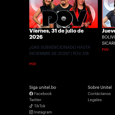
Viernes, 31 de julio de
Jueve
2026
BOLIV
SICARI
¿GAS SUBVENCIONADO HASTA
POV
DICIEMBRE DE 2026? | POV 318
POV
Siga unitel.bo
Sobre Unitel
Facebook
Contáctanos
Twitter
Legales
TikTok
Instagram