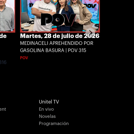
 de
Martes, 28 de julio de 2026
Lunes, 27 
MEDINACELI APREHENDIDO POR
TÍTULO: ¿24
GASOLINA BASURA | POV 315
EN EMPRESAS
314
POV
316
POV
Unitel TV
ent
En vivo
Novelas
Programación