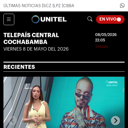
ÚLTIMAS NOTICIAS
SCZ
LPZ
CBBA
LOADI
EN VIVO
TELEPAÍS CENTRAL
08/05/2026
22:05
COCHABAMBA
Telepaís
VIERNES 8 DE MAYO DEL 2026
RECIENTES