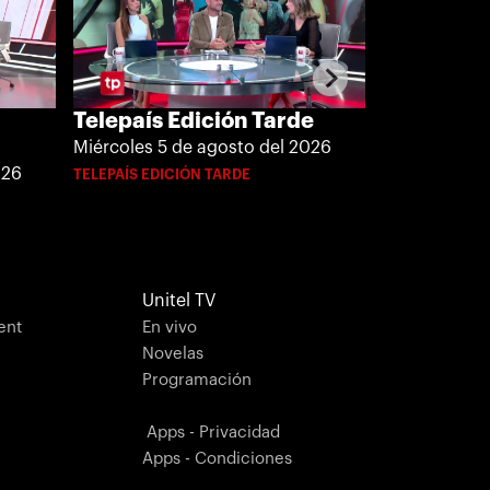
Telepaís Edición Tarde
Telepaís 
Cruz
Miércoles 5 de agosto del 2026
026
Miércoles, 5
TELEPAÍS EDICIÓN TARDE
TELEPAÍS MER
Unitel TV
ent
En vivo
Novelas
Programación
Apps - Privacidad
Apps - Condiciones