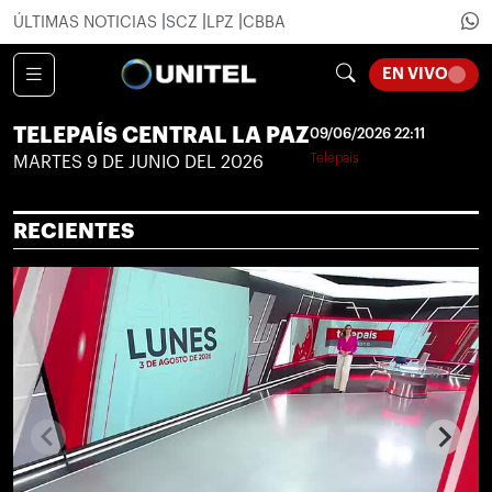
ÚLTIMAS NOTICIAS
SCZ
LPZ
CBBA
LOADI
EN VIVO
TELEPAÍS CENTRAL LA PAZ
09/06/2026 22:11
Telepaís
MARTES 9 DE JUNIO DEL 2026
RECIENTES