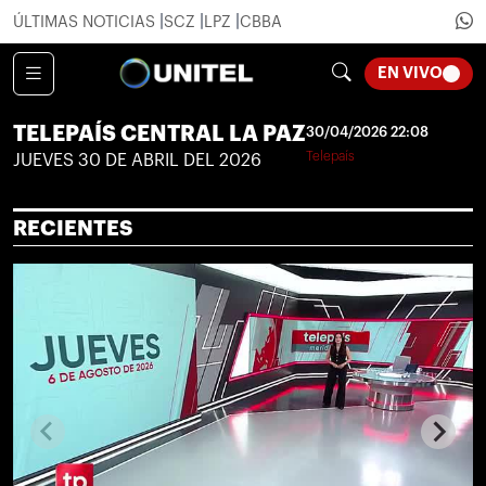
ÚLTIMAS NOTICIAS
SCZ
LPZ
CBBA
LOADI
EN VIVO
TELEPAÍS CENTRAL LA PAZ
30/04/2026 22:08
Telepaís
JUEVES 30 DE ABRIL DEL 2026
RECIENTES