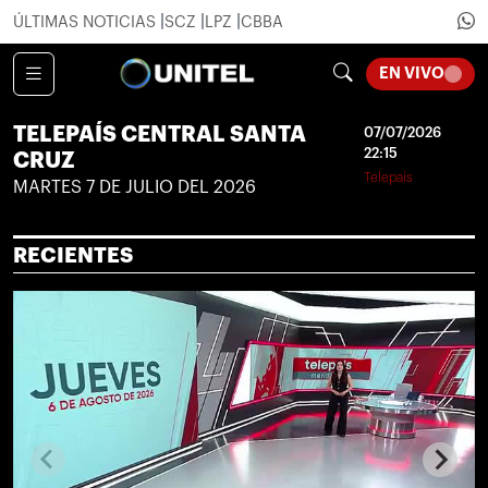
ÚLTIMAS NOTICIAS
SCZ
LPZ
CBBA
LOADI
EN VIVO
TELEPAÍS CENTRAL SANTA
07/07/2026
22:15
CRUZ
Telepaís
MARTES 7 DE JULIO DEL 2026
RECIENTES