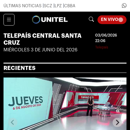
ÚLTIMAS NOTICIAS
SCZ
LPZ
CBBA
LOADI
EN VIVO
TELEPAÍS CENTRAL SANTA
03/06/2026
22:06
CRUZ
Telepaís
MIÉRCOLES 3 DE JUNIO DEL 2026
RECIENTES