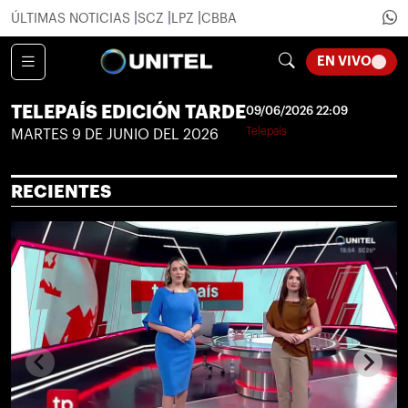
ÚLTIMAS NOTICIAS
SCZ
LPZ
CBBA
LOADI
EN VIVO
TELEPAÍS EDICIÓN TARDE
09/06/2026 22:09
Telepaís
MARTES 9 DE JUNIO DEL 2026
RECIENTES