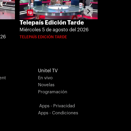
Telepaís Edición Tarde
Telepaís 
Cruz
Miércoles 5 de agosto del 2026
026
Miércoles, 5
TELEPAÍS EDICIÓN TARDE
TELEPAÍS MER
Unitel TV
ent
En vivo
Novelas
Programación
Apps - Privacidad
Apps - Condiciones