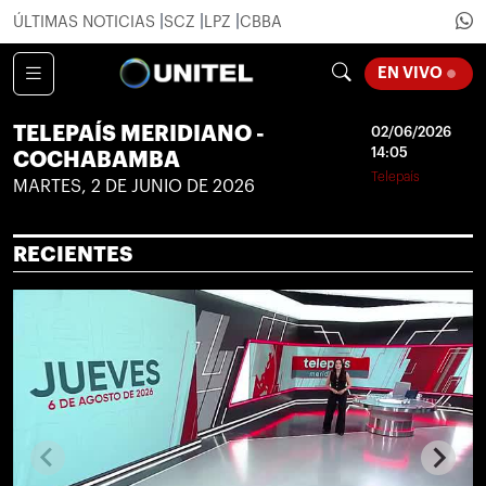
ÚLTIMAS NOTICIAS
SCZ
LPZ
CBBA
LOADIN
EN VIVO
TELEPAÍS MERIDIANO -
02/06/2026
14:05
COCHABAMBA
Telepaís
MARTES, 2 DE JUNIO DE 2026
RECIENTES