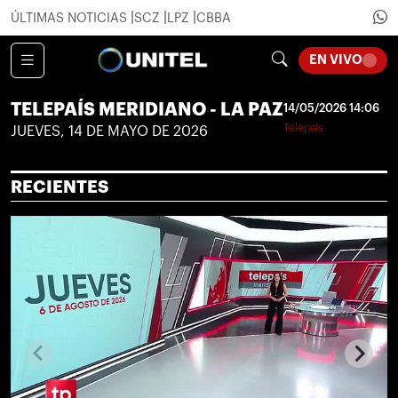
ÚLTIMAS NOTICIAS
SCZ
LPZ
CBBA
LOADI
EN VIVO
TELEPAÍS MERIDIANO - LA PAZ
14/05/2026 14:06
Telepaís
JUEVES, 14 DE MAYO DE 2026
RECIENTES