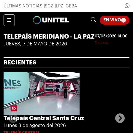
ÚLTIMAS NOTICIAS
SCZ
LPZ
CBBA
LOADI
EN VIVO
TELEPAÍS MERIDIANO - LA PAZ
07/05/2026 14:06
Telepaís
JUEVES, 7 DE MAYO DE 2026
RECIENTES
Telepaís Central Santa Cruz
Lunes 3 de agosto del 2026
TELEPAÍS CENTRAL