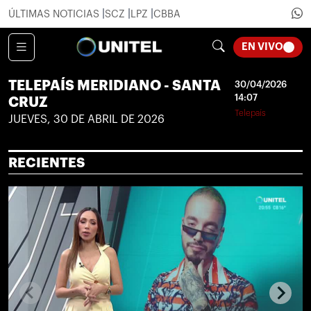
ÚLTIMAS NOTICIAS
SCZ
LPZ
CBBA
LOADI
EN VIVO
TELEPAÍS MERIDIANO - SANTA
30/04/2026
14:07
CRUZ
Telepaís
JUEVES, 30 DE ABRIL DE 2026
RECIENTES