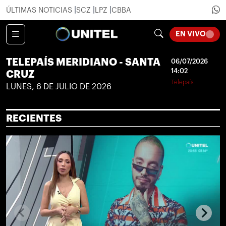
ÚLTIMAS NOTICIAS
SCZ
LPZ
CBBA
LOADI
EN VIVO
TELEPAÍS MERIDIANO - SANTA
06/07/2026
14:02
CRUZ
Telepaís
LUNES, 6 DE JULIO DE 2026
RECIENTES