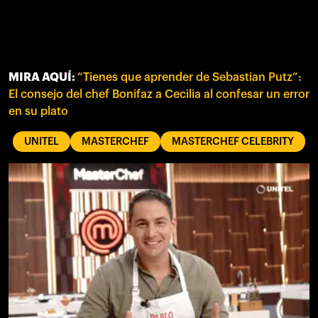
MIRA AQUÍ:
“Tienes que aprender de Sebastian Putz”:
El consejo del chef Bonifaz a Cecilia al confesar un error
en su plato
UNITEL
MASTERCHEF
MASTERCHEF CELEBRITY