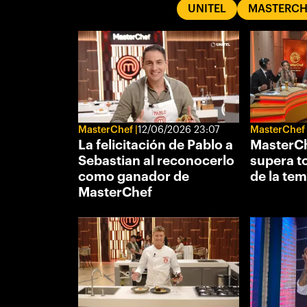
UNITEL
MASTERCH
MasterChef
12/06/2026 23:07
MasterChef
La felicitación de Pablo a
MasterCh
Sebastian al reconocerlo
supera t
como ganador de
de la te
MasterChef