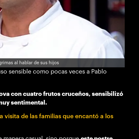
rimas al hablar de sus hijos
puso sensible como pocas veces a Pablo
ova con cuatro frutos cruceños, sensibilizó
muy sentimental.
visita de las familias que encantó a los
de manera casual, sino porque
este postre