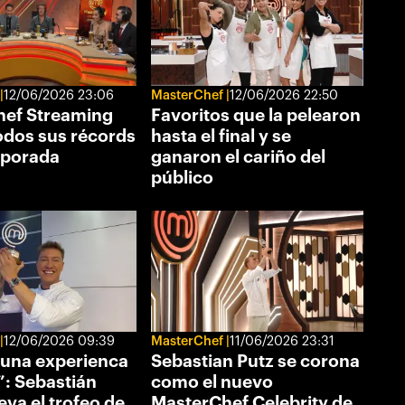
12/06/2026 23:06
MasterChef
12/06/2026 22:50
ef Streaming
Favoritos que la pelearon
odos sus récords
hasta el final y se
mporada
ganaron el cariño del
público
12/06/2026 09:39
MasterChef
11/06/2026 23:31
 una experienca
Sebastian Putz se corona
”: Sebastián
como el nuevo
leva el trofeo de
MasterChef Celebrity de