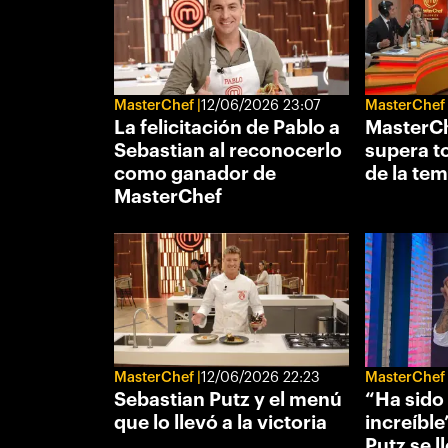
MasterChef
12/06/2026 23:07
MasterChef
La felicitación de Pablo a
MasterCh
Sebastian al reconocerlo
supera t
como ganador de
de la te
MasterChef
MasterChef
12/06/2026 22:23
MasterChef
Sebastian Putz y el menú
“Ha sido
que lo llevó a la victoria
increíble
Putz se l