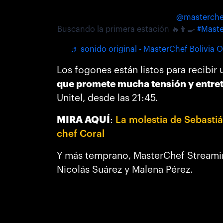
@masterche
Buscando la primera estación 🔥👨‍🍳
#Mast
♬ sonido original - MasterChef Bolivia Of
Los fogones están listos para recibir
que promete mucha tensión y entre
Unitel, desde las 21:45.
MIRA AQUÍ
:
La molestia de Sebastiá
chef Coral
Y más temprano, MasterChef Streamin
Nicolás Suárez y Malena Pérez.