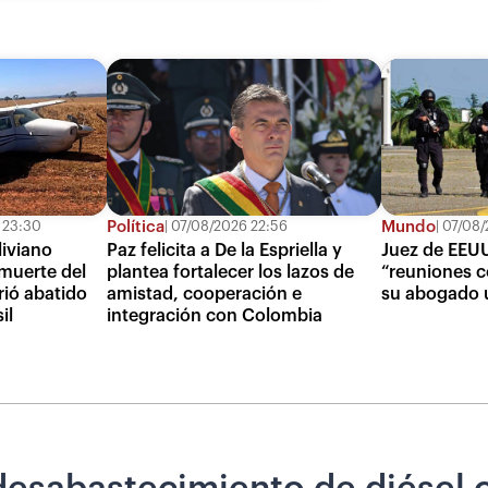
Política
Mundo
 23:30
07/08/2026 22:56
07/08/
iviano
Paz felicita a De la Espriella y
Juez de EEUU
muerte del
plantea fortalecer los lazos de
“reuniones c
rió abatido
amistad, cooperación e
su abogado 
il
integración con Colombia