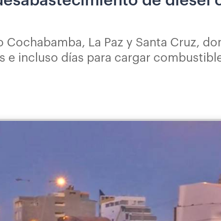
 desabastecimiento de diésel 
o Cochabamba, La Paz y Santa Cruz, do
as e incluso días para cargar combustibl