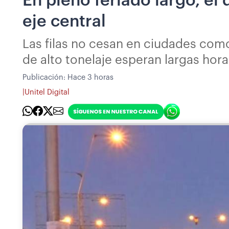
En pleno feriado largo, el
eje central
Las filas no cesan en ciudades com
de alto tonelaje esperan largas hor
Publicación:
Hace 3 horas
|
Unitel Digital