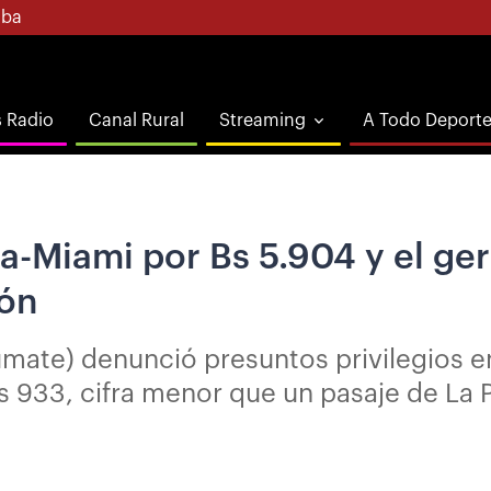
ba
s Radio
Canal Rural
Streaming
A Todo Deport
ia-Miami por Bs 5.904 y el ge
lón
mate) denunció presuntos privilegios en
s 933, cifra menor que un pasaje de La 