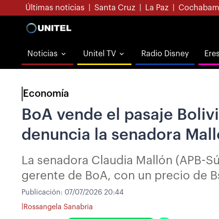
Últimas noticias
|
Santa Cruz
|
La Paz
|
Cochabam
Noticias
Unitel TV
Radio Disney
Ere
Economía
BoA vende el pasaje Boliv
denuncia la senadora Mal
La senadora Claudia Mallón (APB-Sú
gerente de BoA, con un precio de B
Publicación:
07/07/2026 20:44
|
Rossangela Sanabria