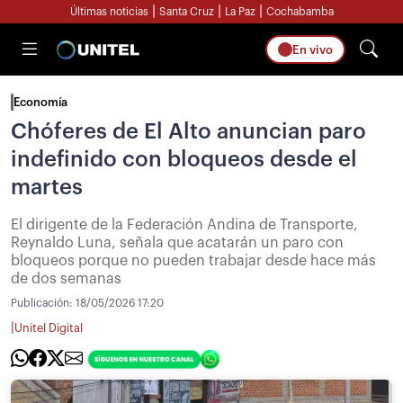
|
|
|
Últimas noticias
Santa Cruz
La Paz
Cochabamba
En vivo
Economía
Chóferes de El Alto anuncian paro
indefinido con bloqueos desde el
martes
El dirigente de la Federación Andina de Transporte,
Reynaldo Luna, señala que acatarán un paro con
bloqueos porque no pueden trabajar desde hace más
de dos semanas
Publicación:
18/05/2026 17:20
|
Unitel Digital