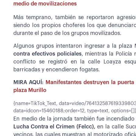
medio de movilizaciones
Más temprano, también se reportaron agresi
siendo los propios choferes los que denunciaro
durante el paso de los grupos movilizados.
Algunos grupos intentaron ingresar a la plaza
contra efectivos policiales
, mientras la Policí
conflicto se registró en la calle Loayza es
barricadas y encendieron fogatas.
MIRA AQUÍ:
Manifestantes destruyen la puerta 
plaza Murillo
{name=TikTok_Text, data=video/7641325876193398037
data=idcon=15460188;order=12, type=text, options=[]
En medio de la jornada también fue incendiad
Lucha Contra el Crimen (Felcc),
en la calle Suc
vecinos, las cuales muestran al motorizado ofic