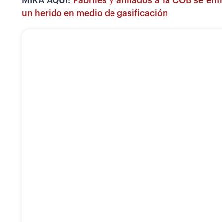
MIRA AQUÍ:
Fabriles y afiliados a la COB se enf
un herido en medio de gasificación