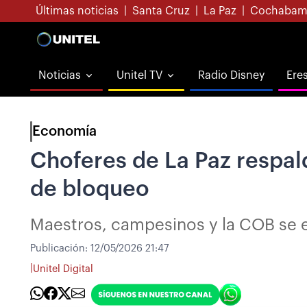
Últimas noticias
|
Santa Cruz
|
La Paz
|
Cochabam
Noticias
Unitel TV
Radio Disney
Ere
Economía
Choferes de La Paz respal
de bloqueo
Maestros, campesinos y la COB se 
Publicación:
12/05/2026 21:47
|
Unitel Digital