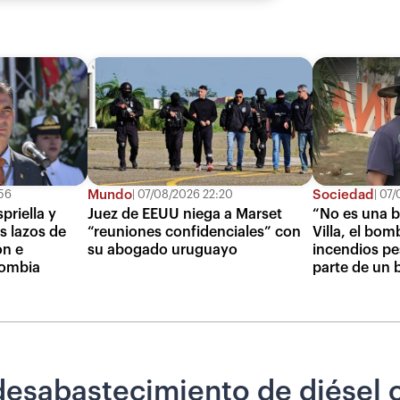
Mundo
Sociedad
56
07/08/2026 22:20
07/
spriella y
Juez de EEUU niega a Marset
“No es una b
os lazos de
“reuniones confidenciales” con
Villa, el bo
ón e
su abogado uruguayo
incendios pe
lombia
parte de un 
 desabastecimiento de diésel 