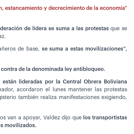
ión, estancamiento y decrecimiento de la economía”
deración de lidera se suma a las protestas
que se
az.
añeros de base,
se suma a estas movilizaciones”,
 contra de la denominada ley antibloqueo.
a están lideradas por la Central Obrera Boliviana
nador, acordaron el lunes mantener las protestas
sterio también realiza manifestaciones exigiendo,
os van a apoyar, Valdez dijo que
los transportistas
s movilizados.