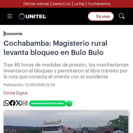
|
|
|
Últimas noticias
Santa Cruz
La Paz
Cochabamba
En vivo
Economía
Cochabamba: Magisterio rural
levanta bloqueo en Bulo Bulo
Tras 48 horas de medidas de presión, los manifestantes
levantaron el bloqueo y permitieron el libre tránsito por
la ruta que conecta el oriente con el occidente
Publicación:
12/05/2026 22:26
|
Unitel Digital