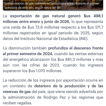
La exportación de gas mantuvo su tendencia a la baja durante el primer
semestre de este año, según datos del INE
La
exportación de gas natural generó $us 498,1
millones entre enero y junio de 2026,
lo que representa
una caída de $us 73,6 millones respecto a los $us 571,7
millones registrados en igual periodo de 2025, según
datos del Instituto Nacional de Estadística (INE).
La disminución también
profundiza el descenso frente
al primer semestre de 2024,
cuando las ventas externas
del energético alcanzaron los $us 881,3 millones y más
aún con las cifras de 2023, cuando los ingresos
superaron los $us 1.070 millones.
La reducción de los ingresos por exportación ocurre en
un contexto de
deterioro de la producción y de las
reservas de gas
del país, que viene siendo advertida por
la administración de Rodrigo Paz y las regiones que
reciben regalías.