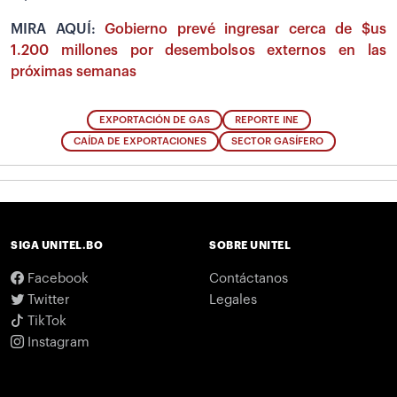
MIRA AQUÍ:
Gobierno prevé ingresar cerca de $us
1.200 millones por desembolsos externos en las
próximas semanas
EXPORTACIÓN DE GAS
REPORTE INE
CAÍDA DE EXPORTACIONES
SECTOR GASÍFERO
SIGA UNITEL.BO
SOBRE UNITEL
Facebook
Contáctanos
Twitter
Legales
TikTok
Instagram