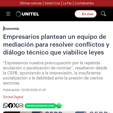
|
|
|
Últimas noticias
Santa Cruz
La Paz
Cochabamba
En vivo
Economía
Empresarios plantean un equipo de
mediación para resolver conflictos y
diálogo técnico que viabilice leyes
“Expresamos nuestra preocupación por la repetida
anulación o paralización de normas”, resaltaron desde
la CEPB, apuntando a la imprevisión, la insuficiente
socialización y la debilidad ante la presión de ciertos
sectores
Publicación:
12/05/2026 21:01
|
Unitel Digital