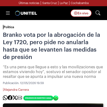
|
|
|
Últimas noticias
Santa Cruz
La Paz
Cochabamba
En vivo
Política
Branko vota por la abrogación de la
Ley 1720, pero pide no anularla
hasta que se levanten las medidas
de presión
“Es una pena que llegue a esto y las movilizaciones que
estamos viviendo hoy”, sostuvo el senador opositor al
resaltar que se apunta a impulsar una nueva norma
Publicación:
12/05/2026 19:59
|
Alejandra Carrera