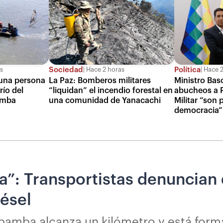
Sociedad
Política
s
Hace 2 horas
Hace 2
una persona
La Paz: Bomberos militares
Ministro Bas
río del
“liquidan” el incendio forestal en
abucheos a P
amba
una comunidad de Yanacachi
Militar “son 
democracia”
ila”: Transportistas denuncia
iésel
habamba alcanza un kilómetro y está for