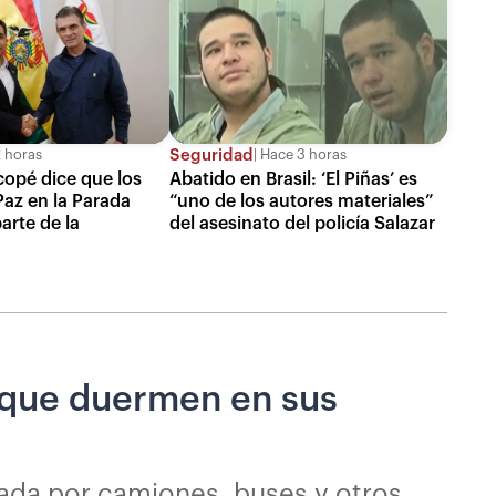
Seguridad
 horas
Hace 3 horas
copé dice que los
Abatido en Brasil: ‘El Piñas’ es
az en la Parada
“uno de los autores materiales”
parte de la
del asesinato del policía Salazar
n que duermen en sus
mada por camiones, buses y otros