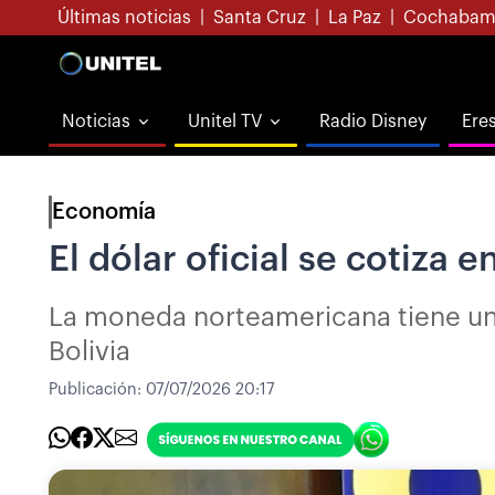
Últimas noticias
|
Santa Cruz
|
La Paz
|
Cochabam
Noticias
Unitel TV
Radio Disney
Ere
Economía
El dólar oficial se cotiza 
La moneda norteamericana tiene un 
Bolivia
Publicación:
07/07/2026 20:17