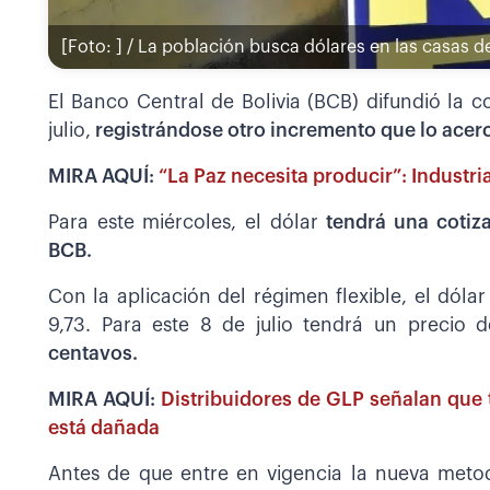
[Foto: ] / La población busca dólares en las casas 
El Banco Central de Bolivia (BCB) difundió la co
julio,
registrándose otro incremento que lo acerca
MIRA AQUÍ:
“La Paz necesita producir”: Industria
Para este miércoles, el dólar
tendrá una cotiza
BCB.
Con la aplicación del régimen flexible, el dól
9,73. Para este 8 de julio tendrá un precio d
centavos.
MIRA AQUÍ:
Distribuidores de GLP señalan que 
está dañada
Antes de que entre en vigencia la nueva metod