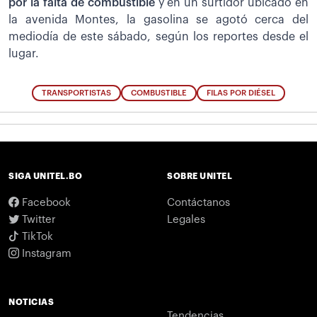
por la falta de combustible
y en un surtidor ubicado en
la avenida Montes, la gasolina se agotó cerca del
mediodía de este sábado, según los reportes desde el
lugar.
TRANSPORTISTAS
COMBUSTIBLE
FILAS POR DIÉSEL
SIGA UNITEL.BO
SOBRE UNITEL
Facebook
Contáctanos
Twitter
Legales
TikTok
Instagram
NOTICIAS
Tendencias