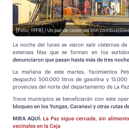
[Foto: YPFB] / Un par de cisternas con combustibles 
La noche del lunes se vieron salir cisternas de
extensas filas que se forman en los surtid
denunciaron que pasan hasta más de tres noch
La mañana de este martes, Yacimientos Petro
despachó 500.000 litros de gasolina y 15.000 
provincias del norte del departamento de La Paz
Trece municipios se beneficiarán con este ope
bloqueo en los Yungas, Caranavi y otras rutas de
MIRA AQUÍ:
La Paz sigue cercada, sin aliment
vecinales en la Ceja