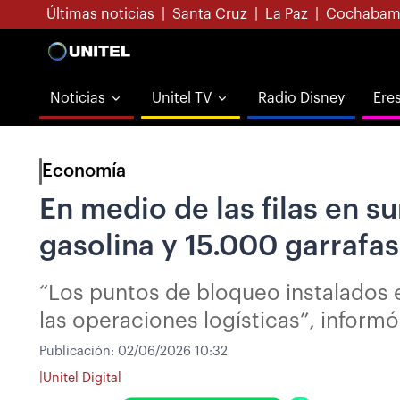
Últimas noticias
|
Santa Cruz
|
La Paz
|
Cochabam
Noticias
Unitel TV
Radio Disney
Ere
Economía
En medio de las filas en s
gasolina y 15.000 garrafas
“Los puntos de bloqueo instalados e
las operaciones logísticas”, informó 
Publicación:
02/06/2026 10:32
|
Unitel Digital