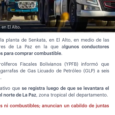
en El Alto.
 la planta de Senkata, en El Alto, en medio de las
ores de La Paz en la que a
lgunos conductores
es para comprar combustible
.
líferos Fiscales Bolivianos (YPFB) informó que
garrafas de Gas Licuado de Petróleo (GLP) a seis
.
rativo que
se registra luego de que se levantara el
l norte de La Paz
, zona tropical del departamento.
os ni combustibles; anuncian un cabildo de juntas