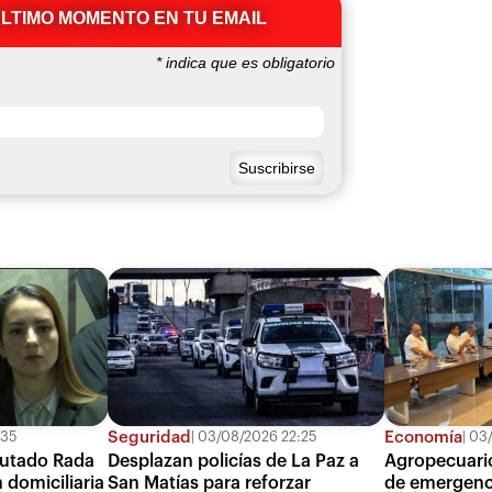
ÚLTIMO MOMENTO EN TU EMAIL
*
indica que es obligatorio
Seguridad
Economía
:35
03/08/2026 22:25
03/
putado Rada
Desplazan policías de La Paz a
Agropecuario
 domiciliaria
San Matías para reforzar
de emergenci