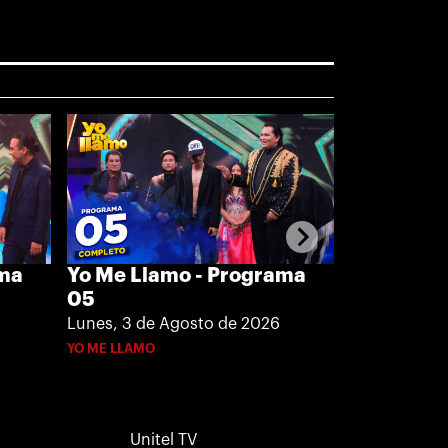
ama
Yo Me Llamo - Programa
Yo Me Lla
05
04
Lunes, 3 de Agosto de 2026
Jueves, 30 d
YO ME LLAMO
YO ME LLAMO
Unitel TV