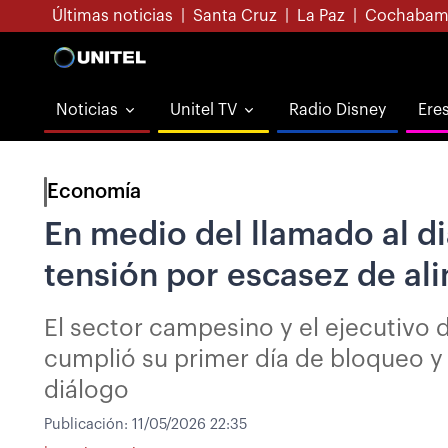
Últimas noticias
|
Santa Cruz
|
La Paz
|
Cochabam
Noticias
Unitel TV
Radio Disney
Ere
Economía
En medio del llamado al di
tensión por escasez de al
El sector campesino y el ejecutivo 
cumplió su primer día de bloqueo y 
diálogo
Publicación:
11/05/2026 22:35