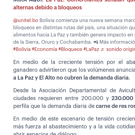
alternas debido a bloqueos
@unitel.bo
Bolivia comienza una nueva semana marc
bloqueos en distintas rutas del país, una situación qu
alimentos hacia La Paz y también genera impacto en
de la Sierra, Oruro y Cochabamba. 📲 Más informació
#Bolivia
#Economía
#Bloqueos
#LaPaz
♬ sonido origi
En medio de la creciente tensión por el abas
ganadero advirtieron que los volúmenes anunci
a La Paz y El Alto no cubren la demanda diaria.
Desde la Asociación Departamental de Avicu
ciudades requieren entre 200.000 y
230.000 
perfila que la demanda diaria de
carne de res ro
En medio de este escenario de tensión crecient
más fuerza al abastecimiento y a la vida cotidia
abrir espacios de diálogo.