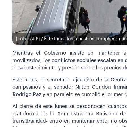
[Foto: AFP] / Este lunes los maestros cumplieron u
Mientras el Gobierno insiste en mantener a
movilizados, los
conflictos sociales escalan en d
desabastecimiento y presión sobre los precios d
Este lunes, el secretario ejecutivo de la
Central
campesinos y el senador Nilton Condori
firma
Rodrigo Paz
y en paralelo se cumplió el primer d
Al cierre de este lunes se desconocen cuántos
plataforma de la Administradora Boliviana d
transitbailidad- entró en mantenimiento; no ob