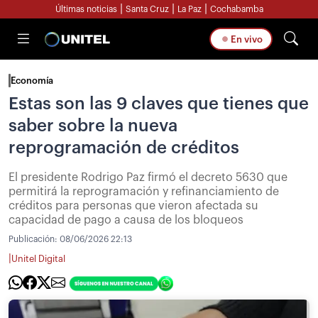
|
|
|
Últimas noticias
Santa Cruz
La Paz
Cochabamba
En vivo
Economía
Estas son las 9 claves que tienes que
saber sobre la nueva
reprogramación de créditos
El presidente Rodrigo Paz firmó el decreto 5630 que
permitirá la reprogramación y refinanciamiento de
créditos para personas que vieron afectada su
capacidad de pago a causa de los bloqueos
Publicación:
08/06/2026 22:13
|
Unitel Digital