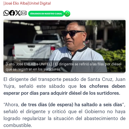
|
|
José Elio Alba
Unitel Digital
[Foto: José Elio Alba-UNITEL] / El dirigente se refirió a las filas por diésel
que se registran en los surtidores.
El dirigente del transporte pesado de Santa Cruz, Juan
Yujra, señaló este sábado que
los choferes deben
esperar por días para adquirir diésel de los surtidores.
“Ahora,
de tres días (de espera) ha saltado a seis días
”,
señaló el dirigente y criticó que el Gobierno no haya
logrado regularizar la situación del abastecimiento de
combustible.