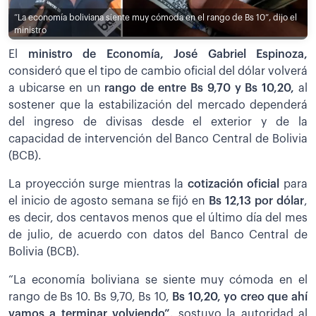
“La economía boliviana siente muy cómoda en el rango de Bs 10”, dijo el
ministro
El
ministro de Economía, José Gabriel Espinoza,
consideró que el tipo de cambio oficial del dólar volverá
a ubicarse en un
rango de entre Bs 9,70 y Bs 10,20,
al
sostener que la estabilización del mercado dependerá
del ingreso de divisas desde el exterior y de la
capacidad de intervención del Banco Central de Bolivia
(BCB).
La proyección surge mientras la
cotización oficial
para
el inicio de agosto semana se fijó en
Bs 12,13 por dólar
,
es decir, dos centavos menos que el último día del mes
de julio, de acuerdo con datos del Banco Central de
Bolivia (BCB).
“La economía boliviana se siente muy cómoda en el
rango de Bs 10. Bs 9,70, Bs 10,
Bs 10,20, yo creo que ahí
vamos a terminar volviendo”,
sostuvo la autoridad al