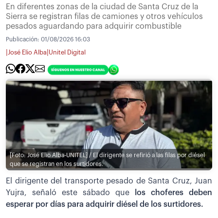
En diferentes zonas de la ciudad de Santa Cruz de la
Sierra se registran filas de camiones y otros vehículos
pesados aguardando para adquirir combustible
Publicación:
01/08/2026 16:03
|
|
José Elio Alba
Unitel Digital
[Foto: José Elio Alba-UNITEL] / El dirigente se refirió a las filas por diésel
que se registran en los surtidores.
El dirigente del transporte pesado de Santa Cruz, Juan
Yujra, señaló este sábado que
los choferes deben
esperar por días para adquirir diésel de los surtidores.