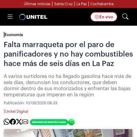
|
|
|
Últimas noticias
Santa Cruz
La Paz
Cochabamba
En vivo
Economía
Falta marraqueta por el paro de
panificadores y no hay combustibles
hace más de seis días en La Paz
A varios surtidores no ha llegado gasolina hace más de
seis días, denuncian los conductores, que deben
dormir dentro de sus motorizados y enfrentar las bajas
temperaturas que imperan en la región
Publicación:
10/06/2026 08:33
|
Unitel Digital