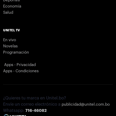
Deportes
Economía
Salud
UNITEL TV
En vivo
Novelas
Programación
Apps - Privacidad
Apps - Condiciones
¿Quieres tu marca en Unitel.bo?
Envíe un correo electrónico a
publicidad@unitel.com.bo
Whatsapp:
716-46082