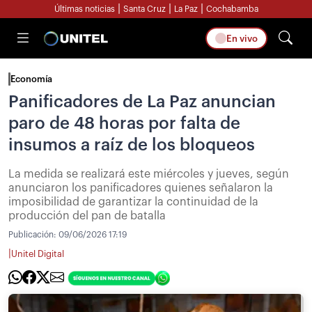
|
|
|
Últimas noticias
Santa Cruz
La Paz
Cochabamba
En vivo
Economía
Panificadores de La Paz anuncian
paro de 48 horas por falta de
insumos a raíz de los bloqueos
La medida se realizará este miércoles y jueves, según
anunciaron los panificadores quienes señalaron la
imposibilidad de garantizar la continuidad de la
producción del pan de batalla
Publicación:
09/06/2026 17:19
|
Unitel Digital