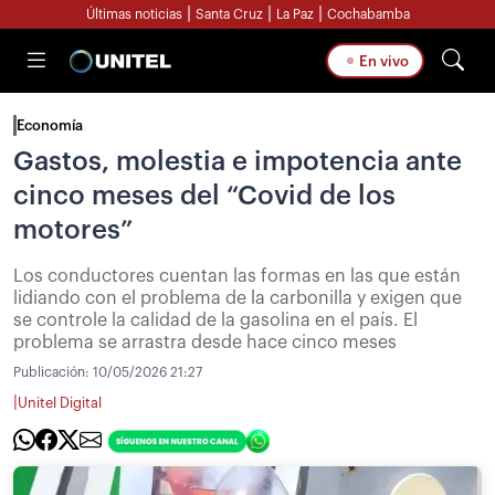
|
|
|
Últimas noticias
Santa Cruz
La Paz
Cochabamba
En vivo
Economía
Gastos, molestia e impotencia ante
cinco meses del “Covid de los
motores”
Los conductores cuentan las formas en las que están
lidiando con el problema de la carbonilla y exigen que
se controle la calidad de la gasolina en el país. El
problema se arrastra desde hace cinco meses
Publicación:
10/05/2026 21:27
|
Unitel Digital