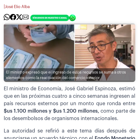
|
José Elio Alba
El ministro expresó que el ingreso de estos recursos se suma a otros
elementos como la reactivación del comercio exterior
El ministro de Economía, José Gabriel Espinoza, estimó
que en las próximas cuatro a cinco semanas ingresen al
país recursos externos por un monto que ronda entre
$us 1.100 millones y $us 1.200 millones,
como parte de
los desembolsos de organismos internacionales.
La autoridad se refirió a este tema días después de
anunciarse un acuerdo técnico con el
Fondo Monetario