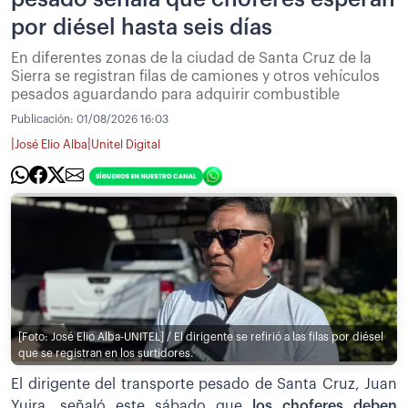
por diésel hasta seis días
En diferentes zonas de la ciudad de Santa Cruz de la
Sierra se registran filas de camiones y otros vehículos
pesados aguardando para adquirir combustible
Publicación:
01/08/2026 16:03
|
|
José Elio Alba
Unitel Digital
[Foto: José Elio Alba-UNITEL] / El dirigente se refirió a las filas por diésel
que se registran en los surtidores.
El dirigente del transporte pesado de Santa Cruz, Juan
Yujra, señaló este sábado que
los choferes deben