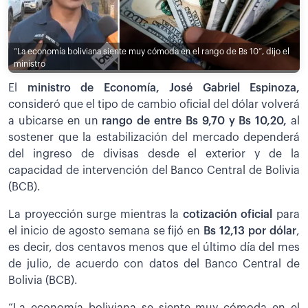
“La economía boliviana siente muy cómoda en el rango de Bs 10”, dijo el
ministro
El
ministro de Economía, José Gabriel Espinoza,
consideró que el tipo de cambio oficial del dólar volverá
a ubicarse en un
rango de entre Bs 9,70 y Bs 10,20,
al
sostener que la estabilización del mercado dependerá
del ingreso de divisas desde el exterior y de la
capacidad de intervención del Banco Central de Bolivia
(BCB).
La proyección surge mientras la
cotización oficial
para
el inicio de agosto semana se fijó en
Bs 12,13 por dólar
,
es decir, dos centavos menos que el último día del mes
de julio, de acuerdo con datos del Banco Central de
Bolivia (BCB).
“La economía boliviana se siente muy cómoda en el