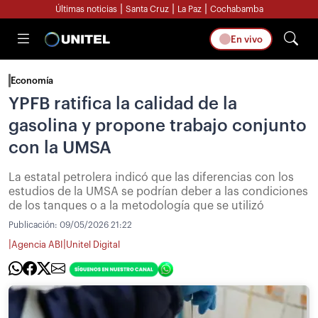
|
|
|
Últimas noticias
Santa Cruz
La Paz
Cochabamba
En vivo
Economía
YPFB ratifica la calidad de la
gasolina y propone trabajo conjunto
con la UMSA
La estatal petrolera indicó que las diferencias con los
estudios de la UMSA se podrían deber a las condiciones
de los tanques o a la metodología que se utilizó
Publicación:
09/05/2026 21:22
|
|
Agencia ABI
Unitel Digital