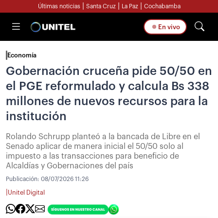
|
|
|
Últimas noticias
Santa Cruz
La Paz
Cochabamba
En vivo
Economía
Gobernación cruceña pide 50/50 en
el PGE reformulado y calcula Bs 338
millones de nuevos recursos para la
institución
Rolando Schrupp planteó a la bancada de Libre en el
Senado aplicar de manera inicial el 50/50 solo al
impuesto a las transacciones para beneficio de
Alcaldías y Gobernaciones del país
Publicación:
08/07/2026 11:26
|
Unitel Digital