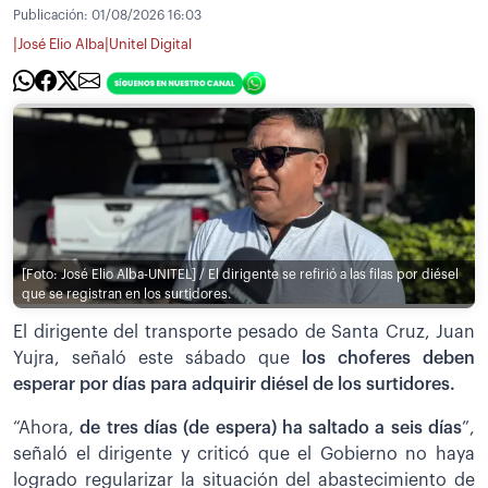
Publicación:
01/08/2026 16:03
|
|
José Elio Alba
Unitel Digital
[Foto: José Elio Alba-UNITEL] / El dirigente se refirió a las filas por diésel
que se registran en los surtidores.
El dirigente del transporte pesado de Santa Cruz, Juan
Yujra, señaló este sábado que
los choferes deben
esperar por días para adquirir diésel de los surtidores.
“Ahora,
de tres días (de espera) ha saltado a seis días
”,
señaló el dirigente y criticó que el Gobierno no haya
logrado regularizar la situación del abastecimiento de