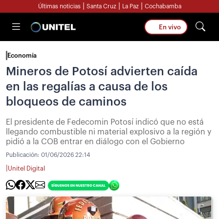
|
|
|
Últimas noticias
Santa Cruz
La Paz
Cochabamba
En vivo
Economía
Mineros de Potosí advierten caída
en las regalías a causa de los
bloqueos de caminos
El presidente de Fedecomin Potosí indicó que no está
llegando combustible ni material explosivo a la región y
pidió a la COB entrar en diálogo con el Gobierno
Publicación:
01/06/2026 22:14
|
Unitel Digital