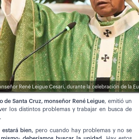
Monseñor René Leigue Cesari, durante la celebración de la E
po de Santa Cruz, monseñor René Leigue
, emitió un
ver los distintos problemas y trabajar en busca de
.
 estará bien,
pero cuando hay problemas y no se
o mismo; deberíamos buscar la unidad
. Hay estos