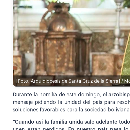
[Foto: Arquidiocesis de Santa Cruz de la Sierra] / 
Durante la homilía de este domingo,
el arzobis
mensaje pidiendo la unidad del país para resol
soluciones favorables para la sociedad boliviana
“Cuando así la familia unida sale adelante todo
unen están perdidos.
En nuestro país pasa l