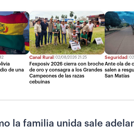
Canal Rural
Seguridad
42
02/08/2026 21:25
02
livia
Fexposiv 2026 cierra con broche
Ante ola de c
dio de una
de oro y consagra a los Grandes
salen a resgu
Campeones de las razas
San Matías
cebuinas
 la familia unida sale adelan