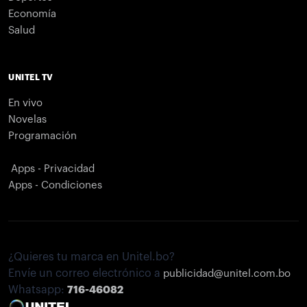
Economía
Salud
UNITEL TV
En vivo
Novelas
Programación
Apps - Privacidad
Apps - Condiciones
¿Quieres tu marca en Unitel.bo?
Envíe un correo electrónico a
publicidad@unitel.com.bo
Whatsapp:
716-46082