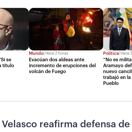
Mundo
Política
Hace 2 horas
Hace 2
“Si se
Evacúan dos aldeas ante
“No es milit
 título
incremento de erupciones del
Aramayo def
volcán de Fuego
nuevo cancil
trabajó en la
Pueblo
elasco reafirma defensa de l