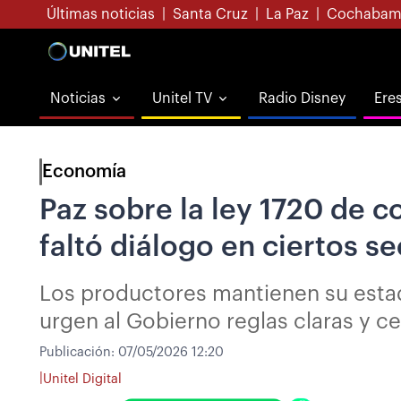
Últimas noticias
|
Santa Cruz
|
La Paz
|
Cochabam
Noticias
Unitel TV
Radio Disney
Ere
Economía
Paz sobre la ley 1720 de c
faltó diálogo en ciertos s
Los productores mantienen su estad
urgen al Gobierno reglas claras y ce
Publicación:
07/05/2026 12:20
|
Unitel Digital