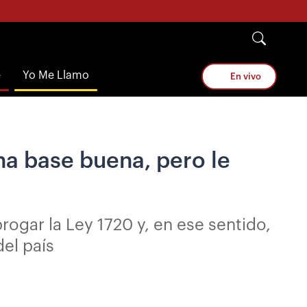
e
Yo Me Llamo
En vivo
una base buena, pero le
ogar la Ley 1720 y, en ese sentido,
del país