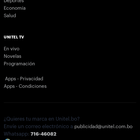
Deportes
Economía
Salud
UNITEL TV
En vivo
Novelas
Programación
Apps - Privacidad
Apps - Condiciones
¿Quieres tu marca en Unitel.bo?
Envíe un correo electrónico a
publicidad@unitel.com.bo
Whatsapp:
716-46082