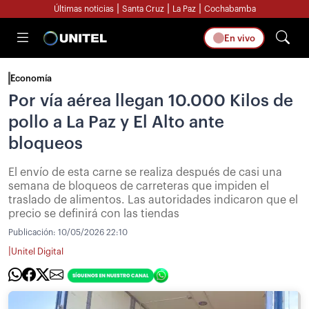
|
|
|
Últimas noticias
Santa Cruz
La Paz
Cochabamba
En vivo
Economía
Por vía aérea llegan 10.000 Kilos de
pollo a La Paz y El Alto ante
bloqueos
El envío de esta carne se realiza después de casi una
semana de bloqueos de carreteras que impiden el
traslado de alimentos. Las autoridades indicaron que el
precio se definirá con las tiendas
Publicación:
10/05/2026 22:10
|
Unitel Digital