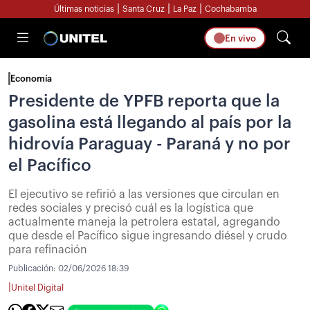
|
|
|
Últimas noticias
Santa Cruz
La Paz
Cochabamba
En vivo
Economía
Presidente de YPFB reporta que la
gasolina está llegando al país por la
hidrovía Paraguay - Paraná y no por
el Pacífico
El ejecutivo se refirió a las versiones que circulan en
redes sociales y precisó cuál es la logística que
actualmente maneja la petrolera estatal, agregando
que desde el Pacífico sigue ingresando diésel y crudo
para refinación
Publicación:
02/06/2026 18:39
|
Unitel Digital