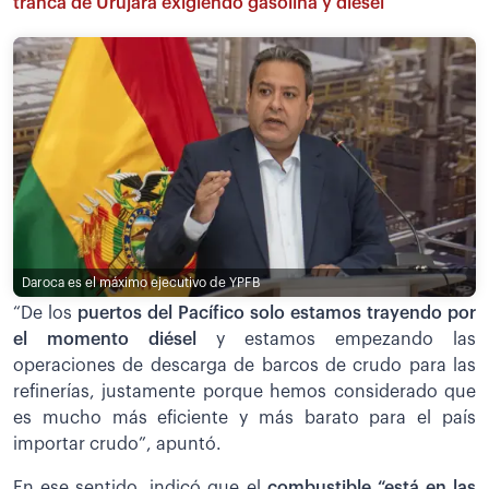
tranca de Urujara exigiendo gasolina y diésel
Daroca es el máximo ejecutivo de YPFB
“De los
puertos del Pacífico solo estamos trayendo por
el momento diésel
y estamos empezando las
operaciones de descarga de barcos de crudo para las
refinerías, justamente porque hemos considerado que
es mucho más eficiente y más barato para el país
importar crudo”, apuntó.
En ese sentido, indicó que el
combustible “está en las